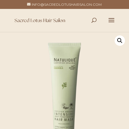
INFO@SACREDLOTUSHAIRSALON.COM