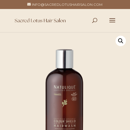
INFO@SACREDLOTUSHAIRSALON.COM