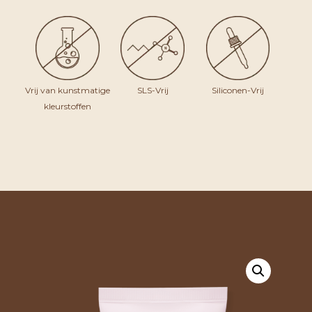
Vrij van kunstmatige
SLS-Vrij
Siliconen-Vrij
kleurstoffen