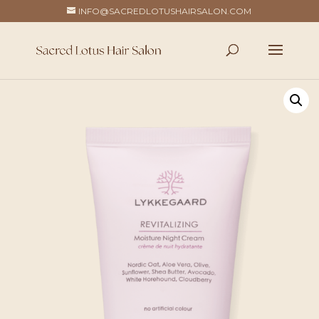
INFO@SACREDLOTUSHAIRSALON.COM