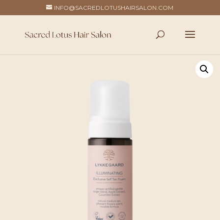
INFO@SACREDLOTUSHAIRSALON.COM