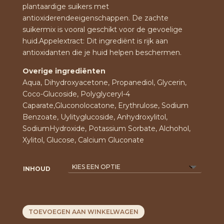
plantaardige suikers met
antioxiderendeeigenschappen. De zachte
suikermix is vooral geschikt voor de gevoelige
huid.Appelextract: Dit ingrediënt is rijk aan
antioxidanten die je huid helpen beschermen.
Overige ingrediënten
Aqua, Dihydroxyacetone, Propanediol, Glycerin,
Coco-Glucoside, Polyglyceryl-4
Caparate,Gluconolocatone, Erythrulose, Sodium
Benzoate, Uylityglucoside, Anhydroxylitol,
SodiumHydroxide, Potassium Sorbate, Alchohol,
Xylitol, Glucose, Calcium Gluconate
INHOUD
TOEVOEGEN AAN WINKELWAGEN