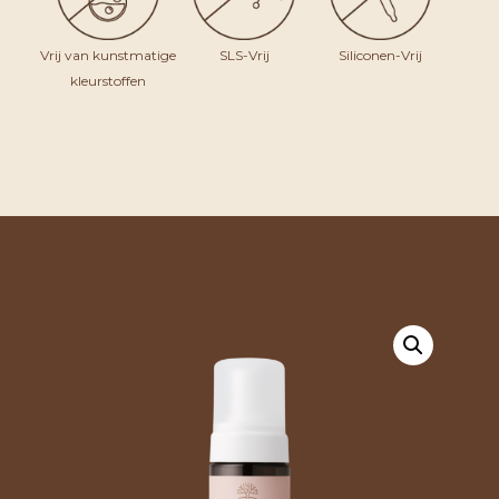
Vrij van kunstmatige
SLS-Vrij
Siliconen-Vrij
kleurstoffen